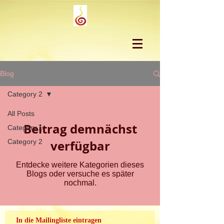
Blog
Category 2
All Posts
Beitrag demnächst
Category 1
Category 2
verfügbar
Entdecke weitere Kategorien dieses
Blogs oder versuche es später
nochmal.
In die Mailingliste eintragen