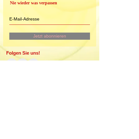
Nie wieder was verpassen
Jetzt abonnieren
Folgen Sie uns!
Beatrice Gerber
Trottenrebenstrasse 8
8548 Ellikon an der Thur
T
044 955 14 47
N
079 677 57 14
Mail: beatricegerber(at)gmx.net